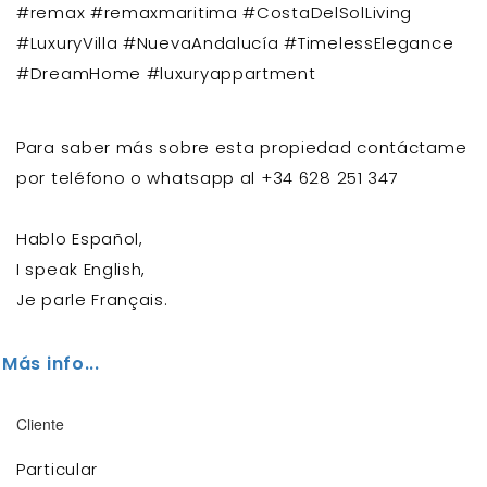
#remax #remaxmaritima #CostaDelSolLiving
#LuxuryVilla #NuevaAndalucía #TimelessElegance
#DreamHome #luxuryappartment
Para saber más sobre esta propiedad contáctame
por teléfono o whatsapp al +34 628 251 347
Hablo Español,
I speak English,
Je parle Français.
Más info...
Cliente
Particular