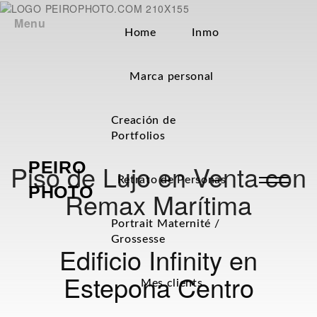
Menu
Home
Inmo
Marca personal
Creación de
Portfolios
PEIRO
Piso de Lujo en Venta con
Retrato de Personas
PHOTO
Remax Marítima
Portrait Maternité /
Grossesse
Edificio Infinity en
Estepona Centro
Mes clients