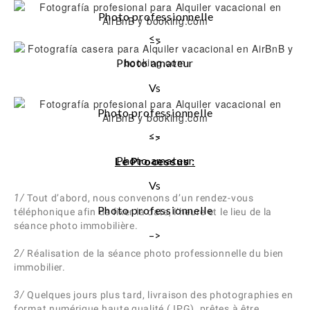
Photo professionnelle
<–
–>
Photo amateur
Vs
Photo professionnelle
<–
–>
Photo amateur
Le Processus :
Vs
1/
Tout d’abord, nous convenons d’un rendez-vous
Photo professionnelle
téléphonique afin de fixer la date, l’heure et le lieu de la
séance photo immobilière.
–>
2/
Réalisation de la séance photo professionnelle du bien
immobilier.
3/
Quelques jours plus tard, livraison des photographies en
format numérique haute qualité (JPG), prêtes à être