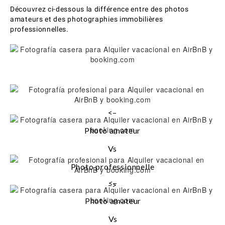
Découvrez ci-dessous la différence entre des photos
amateurs et des photographies immobilières
professionnelles.
<–
Photo amateur
Vs
Photo professionnelle
<–
–>
Photo amateur
Vs