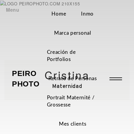
Menu
Home
Inmo
Marca personal
Creación de
Portfolios
Cristina
PEIRO
Retrato de Personas
PHOTO
Maternidad
Portrait Maternité /
Grossesse
Mes clients