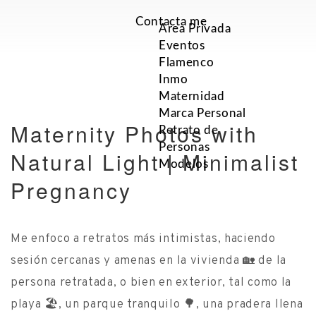
Contacta me
Area Privada
Eventos
Flamenco
Inmo
Maternidad
Marca Personal
Maternity Photos with
Retrato de
Personas
Natural Light | Minimalist
Modelos
Pregnancy
Me enfoco a retratos más intimistas, haciendo
sesión cercanas y amenas en la vivienda 🏡 de la
persona retratada, o bien en exterior, tal como la
playa 🏖️, un parque tranquilo 🌳, una pradera llena