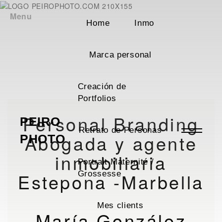
Menu
Home
Inmo
Marca personal
Creación de
Portfolios
Personal Branding
PEIRO
Retrato de Personas
Abogada y agente
PHOTO
inmobiliaria
Portrait Maternité /
Estepona -Marbella
Grossesse
Mes clients
María González