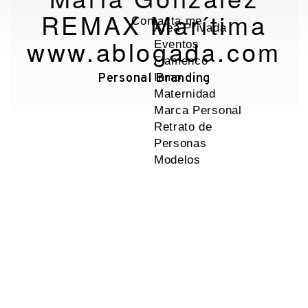
REMAX Marítima
Contacta me
Area Privada
www.ablogada.com
Eventos
Flamenco
Personal Branding
Inmo
Maternidad
Marca Personal
Retrato de
Personas
Modelos