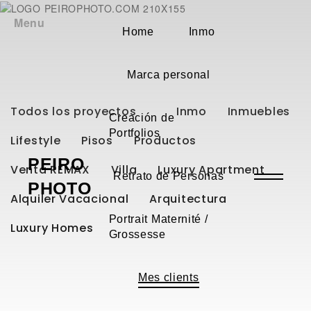
Menu
Home
Inmo
Marca personal
Todos los proyectos
Inmo
Inmuebles
Creación de
Portfolios
Lifestyle
Pisos
Productos
PEIRO
Venta REMAX
Villa
Luxury Apartment
Retrato de Personas
PHOTO
Alquiler Vacacional
Arquitectura
Portrait Maternité /
Luxury Homes
Grossesse
Mes clients